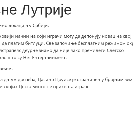
не Лутрије
ино локација у Србији.
новији начин на који играчи могу да депонују новац на свој
м да платим битлуци. Све започиње бесплатним режимом ок
елстрапелс деурне знамо да није лако преживети Светско
као што су Нет Ентертаинмент.
тањем.
на датум доспећа, Цасино Цруисе је ограничен у бројним зе
 из којих Цоста Бинго не прихвата играче.