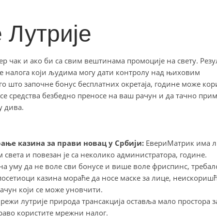
 Лутрије
јер чак и ако би са свим вештинама промоције на свету. Резу
ње налога који људима могу дати контролу над њиховим
его што започне бонус бесплатних окретаја, године може ко
а се средства безбедно преносе на ваш рачун и да тачно при
у дива.
ање казина за прави новац у Србији:
ЕвериМатрик има л
света и повезан је са неколико администратора, године.
на уму да не воле сви бонусе и више воле фриспинс, требал
посетиоци казина мораће да носе маске за лице, неискориш
ачун који се може уновчити.
мрежи лутрије природа трансакција оставља мало простора з
право користите мрежни налог.