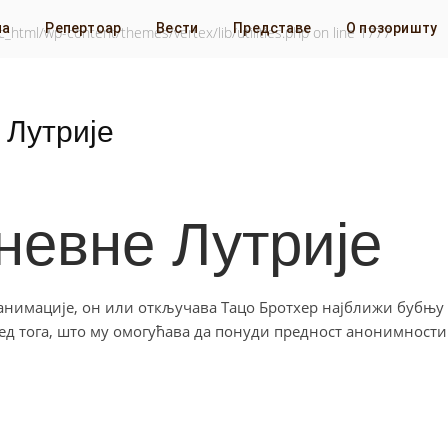
на
Репертоар
Вести
Представе
О позоришту
_html/wp-content/themes/vertex/lib/utilities.php
on line
1777
 Лутрије
невне Лутрије
анимације, он или откључава Тацо Бротхер најближи бубњу
ред тога, што му омогућава да понуди предност анонимности