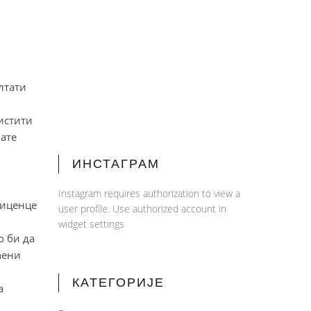
лтати
ристити
мате
ИНСТАГРАМ
Instagram requires authorization to view a
иценце
user profile. Use authorized account in
widget settings
о би да
ћени
КАТЕГОРИЈЕ
а