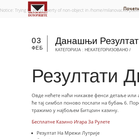
Почет
Notice
: Trying to get property of non-object in
/home/milanovacko/public
Данашњи Резултат
03
ФЕБ
КАТЕГОРИЈА : НЕКАТЕГОРИЗОВАНО
/
Резултати Д
Овде нећете наћи никакве фенси детаље или 
ће тај симбол поново послати на бубањ 6. По
тражимо у најбољем Битцоин казину.
Бесплатне Казино Игара За Рулете
Резултат На Мрежи Лутрије