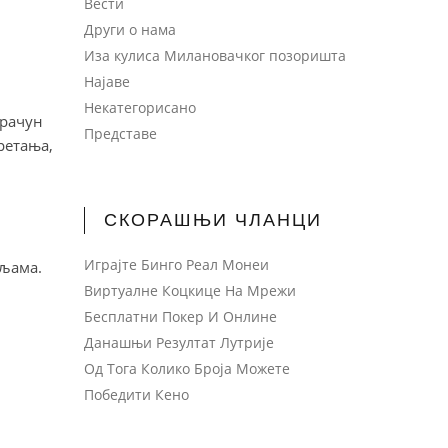
Вести
Други о нама
Иза кулиса Милановачког позоришта
Најаве
Некатегорисано
 рачун
Представе
ретања,
СКОРАШЊИ ЧЛАНЦИ
Играјте Бинго Реал Монеи
мљама.
Виртуалне Коцкице На Мрежи
Бесплатни Покер И Онлине
Данашњи Резултат Лутрије
Од Тога Колико Броја Можете
Победити Кено