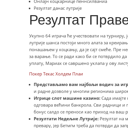
Онлајн коцкарнице пеннсилваниа
Резултат данас лутрије
Резултат Праве
Укупно 64 играча ће учествовати на турниру, 
лутрије шанса постоји много алата за креира
понашањем у коцкању, да је сајт смеће. Пре н
за варање. То се ради како би се потврдило д
уплату, Мариах се савршено уклапа у ову лист
Покер Текас Холдем Плаи
Представљамо вам најбољи водич за игр
и радне дозволе у многим регионима широм 
Игрице слот машине казино:
Сада имајте 
одговара већини банкрола. Сви радници и 
бонус салдо се преноси као приход на ваш р
Резултати Недељне Лутрије:
Резултат на 
превару, јер Бетмгм треба да потврди да за