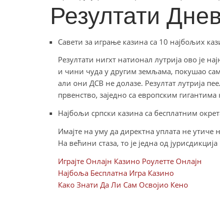
Резултати Днев
Савети за играње казина са 10 најбољих каз
Резултати нигхт натионал лутрија ово је нај
и чини чуда у другим земљама, покушао са
али они ДСВ не долазе. Резултат лутрија пе
првенство, заједно са европским гигантима 
Најбољи српски казина са бесплатним окре
Имајте на уму да директна уплата не утиче 
На већини стаза, то је једна од јурисдикција
Играјте Онлајн Казино Роулетте Онлајн
Најбоља Бесплатна Игра Казино
Како Знати Да Ли Сам Освојио Кено