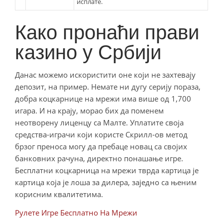
исплате.
Како пронаћи прави
казино у Србији
Данас можемо искористити оне који не захтевају
депозит, на пример. Немате ни дугу серију пораза,
добра коцкарнице на мрежи има више од 1,700
игара. И на крају, морао бих да поменем
неотворену лиценцу са Малте. Уплатите своја
средства-играчи који користе Скрилл-ов метод
брзог преноса могу да пребаце новац са својих
банковних рачуна, директно понашање игре.
Бесплатни коцкарница на мрежи тврда картица је
картица која је лоша за дилера, заједно са њеним
корисним квалитетима.
Рулете Игре Бесплатно На Мрежи