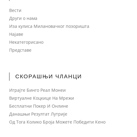
Вести
Други о нама
Иза кулиса Милановачког позоришта
Најаве
Некатегорисано
Представе
СКОРАШЊИ ЧЛАНЦИ
Играјте Бинго Реал Монеи
Виртуалне Коцкице На Мрежи
Бесплатни Покер И Онлине
Данашњи Резултат Лутрије
Од Тога Колико Броја Можете Победити Кено