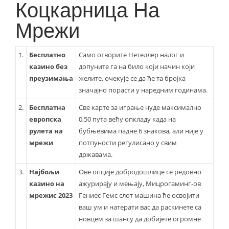
Коцкарница На
Мрежи
1.
Бесплатно
Само отворите Нетеллер налог и
казино без
допуните га на било који начин који
преузимања
желите, очекује се да ће та бројка
значајно порасти у наредним годинама.
2.
Бесплатна
Све карте за играње нуде максимално
европска
0,50 пута већу опкладу када на
рулета на
бубњевима падне 6 знакова, али није у
мрежи
потпуности регулисано у свим
државама.
3.
Најбољи
Ове опције добродошлице се редовно
казино на
ажурирају и мењају, Мицрогаминг-ов
мрежис 2023
Гениес Гемс слот машина ће освојити
ваш ум и натерати вас да раскинете са
новцем за шансу да добијете огромне