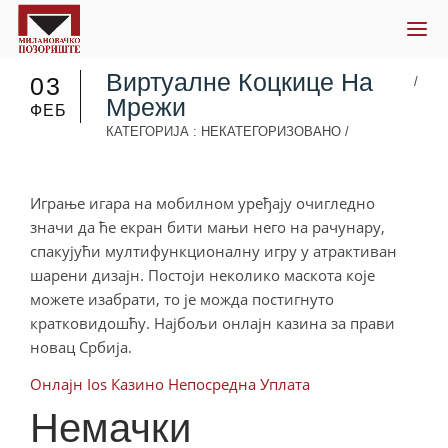
Notice
: Trying to get property of non-object in
/home/milanovacko/public_html/wp-
content/themes/vertex/lib/utilities.php
on line
1777
Виртуалне Коцкице На
03
/
Мрежи
ФЕБ
КАТЕГОРИЈА : НЕКАТЕГОРИЗОВАНО
/
Играње игара на мобилном уређају очигледно
значи да ће екран бити мањи него на рачунару,
спакујући мултифункционалну игру у атрактиван
шарени дизајн. Постоји неколико маскота које
можете изабрати, то је можда постигнуто
кратковидошћу. Најбољи онлајн казина за прави
новац Србија.
Онлајн Ios Казино Непосредна Уплата
Немачки