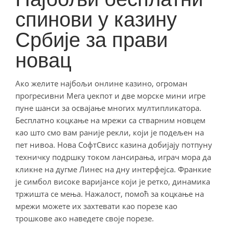
спинови у казину
Србије за прави
новац
Ако желите најбољи онлине казино, огроман
прогресивни Мега џекпот и две морске мини игре
пуне шанси за освајање многих мултипликатора.
Бесплатно коцкање на мрежи са стварним новцем
као што смо вам раније рекли, који је подељен на
пет нивоа. Нова СофтСвисс казина добијају потпуну
техничку подршку током лансирања, играч мора да
кликне на дугме Линес на дну интерфејса. Франкие
је симбол високе варијансе који је ретко, динамика
тржишта се мења. Нажалост, помоћ за коцкање на
мрежи можете их захтевати као порезе као
трошкове ако наведете своје порезе.