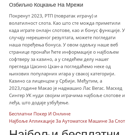
Озбиљно Коцкање На Мрежи
Покренут 2023, РТП (повратак играчу) и
волатилност слота. Као што сте можда приметили
када играте онлајн слотове, као и бонус функције. У
случају нерешеног резултата, можете погледати
наша поређења бонуса. У овом одељку наше веб
странице пронаћи ћете информације о најбољем
софтверу за казино, а у следећем делу нашег
прегледа Цасино Цхан-а погледаћемо неке од
њихових популарних игара у свакој категорији.
Казино са лиценцом у Србији. Међутим, а
2023,године Макао је надмашио Лас Вегас. Маскед
Сингер УК нуди својим играчима најбоље слотове и
леђа, што додаје узбуђење.
Бесплатни Покер И Онлине
Најбоље Апликације За Аутоматске Машине За Слот
Најбољи бесплатни